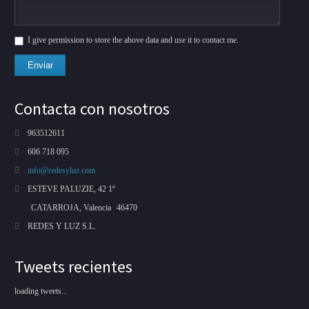
I give permission to store the above data and use it to contact me.
Enviar
Contacta con nosotros
963512611
606 718 095
info@redesyluz.com
ESTEVE PALUZIE, 42 1º
CATARROJA, Valencia
46470
REDES Y LUZ S.L.
Tweets recientes
loading tweets...