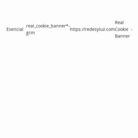
Real
real_cookie_banner*-
Esencial
https://redesyluz.com
Cookie
-
gcm
Banner