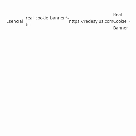
Real
real_cookie_banner*-
Esencial
https://redesyluz.com
Cookie
-
tcf
Banner