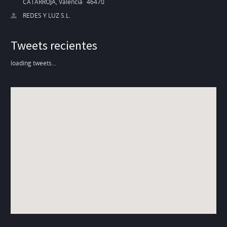
CATARROJA, Valencia
46470
REDES Y LUZ S.L.
Tweets recientes
loading tweets...