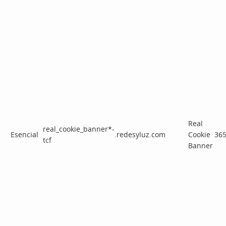
Real
real_cookie_banner*-
Esencial
.redesyluz.com
Cookie
365
tcf
Banner