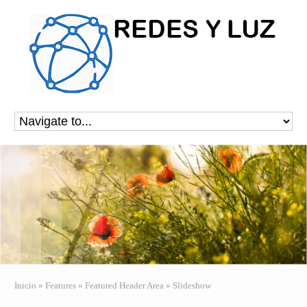
Inicio
»
Features
»
Featured Header Area
»
Slideshow